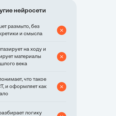
угие нейросети
ет размыто, без
кретики и смысла
тазирует на ходу и
ирует материалы
шлого века
понимает, что такое
Т, и оформляет как
ало
разбирает логику