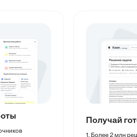
боты
Получай го
точников
1. Более 2 млн р