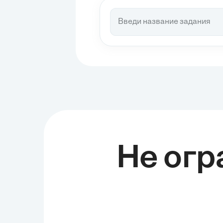
быть подвергнуто критическому анализу
и проверке, чтобы исключить ошибки и
улучшить наши представления о мире.
Поппер также обратил внимание на
важность открытого общества, где
свобода мысли и выражения являются
основополагающими принципами. Он
утверждал, что политическая система
должна обеспечивать свободу и
разнообразие идей, чтобы позволить
научному знанию развиваться и
прогрессировать. В этом контексте
Поппер критиковал тоталитарные
режимы, которые подавляют свободу
мысли...
Не огр