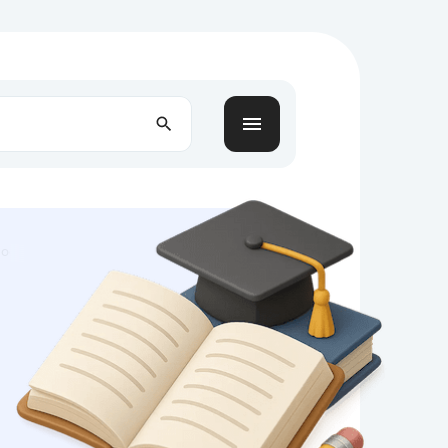
ости и конечности вселенной у ранних древнегреческих философов