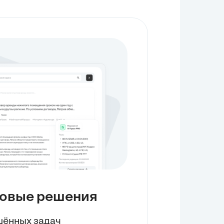
товые решения
ешённых задач