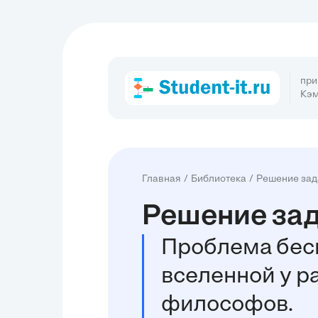
при
Кэм
Главная
Библиотека
Решение зад
Решение зад
Проблема беск
вселенной у р
философов.