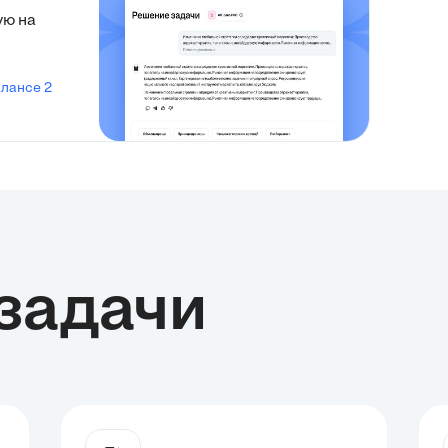
ую на
алансе 2
задачи