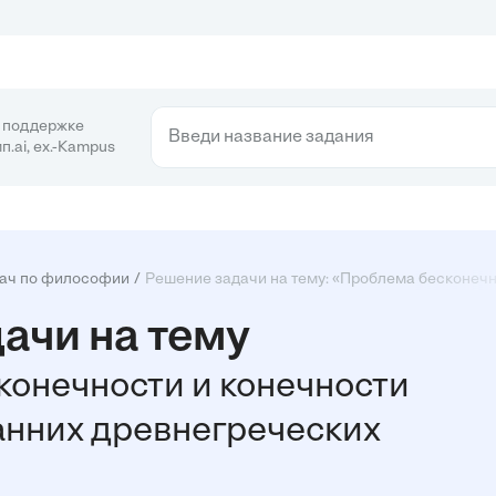
 поддержке
п.ai, ex.-Kampus
ач по философии
Решение задачи на тему: «Проблема бесконечн
ачи на тему
онечности и конечности
анних древнегреческих