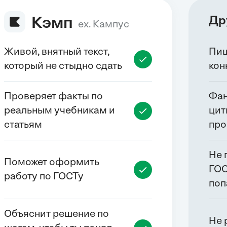
Др
Кэмп
ex. Кампус
Живой, внятный текст,
Пиш
который не стыдно сдать
кон
Проверяет факты по
Фан
реальным учебникам и
цит
статьям
про
Не 
Поможет оформить
ГОС
работу по ГОСТу
поп
Объяснит решение по
Не 