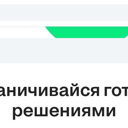
впоследствии, особенно в эпоху
Возрождения, когда Галилео Галилей и
Исаак Ньютон внесли революционные
изменения в понимание механики. 2.
Основные принципы механики: а) Законы
Ньютона: Исаак Ньютон сформулировал
три закона, которые стали основой
э
классической механики. Первый закон
(инерции) утверждает, что тело остается
в покое или движется равномерно
прямолинейно, если на него не
действуют внешние силы. Второй закон
(закон движения) связывает силу, массу
и ускорение тела. Третий закон (закон
р
взаимодействия) утверждает, что на
аничивайся г
каждое действие существует равное и
противоположное противодействие. б)
Принцип сохранения энергии: Механика
также изучает энергию и ее
решениями
преобразования во время движения.
Принцип сохранения энергии
утверждает, что в...