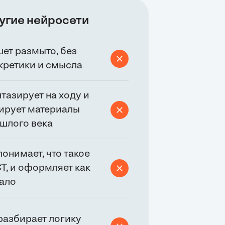
угие нейросети
ет размыто, без
кретики и смысла
тазирует на ходу и
ирует материалы
шлого века
понимает, что такое
Т, и оформляет как
ало
разбирает логику