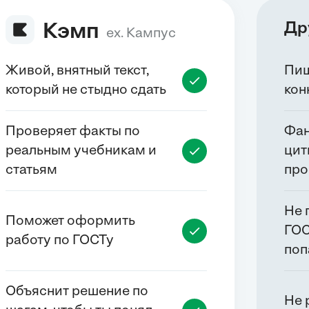
Др
Кэмп
ex. Кампус
Живой, внятный текст,
Пиш
который не стыдно сдать
кон
Проверяет факты по
Фан
реальным учебникам и
цит
статьям
про
Не 
Поможет оформить
ГОС
работу по ГОСТу
поп
Объяснит решение по
Не 