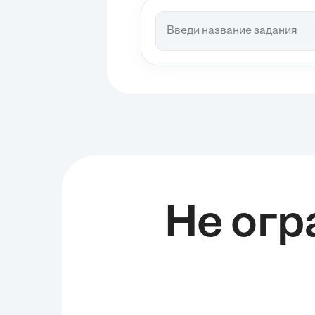
быть подвергнуто критическому анализу
и проверке, чтобы исключить ошибки и
улучшить наши представления о мире.
Поппер также обратил внимание на
важность открытого общества, где
свобода мысли и выражения являются
основополагающими принципами. Он
утверждал, что политическая система
должна обеспечивать свободу и
разнообразие идей, чтобы позволить
научному знанию развиваться и
прогрессировать. В этом контексте
Поппер критиковал тоталитарные
режимы, которые подавляют свободу
мысли...
Не огр