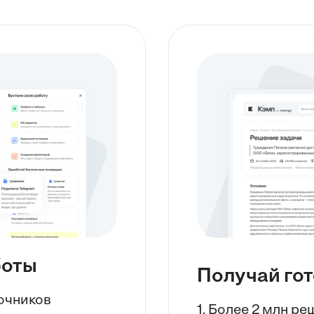
боты
Получай го
точников
1. Более 2 млн р