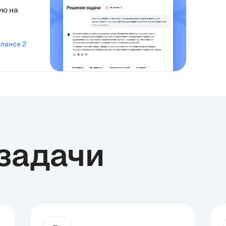
ую на
алансе 2
задачи