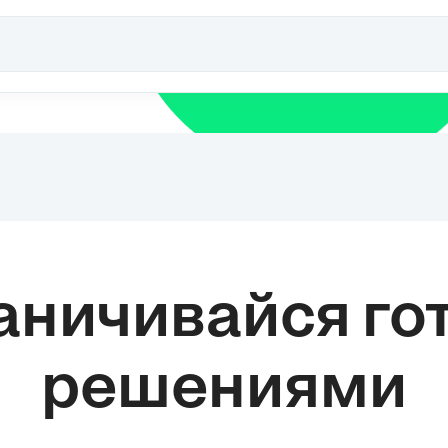
впоследствии, особенно в эпоху
с
Возрождения, когда Галилео Галилей и
Исаак Ньютон внесли революционные
изменения в понимание механики. 2.
Основные принципы механики: а) Законы
Ньютона: Исаак Ньютон сформулировал
три закона, которые стали основой
классической механики. Первый закон
(инерции) утверждает, что тело остается
в покое или движется равномерно
прямолинейно, если на него не
действуют внешние силы. Второй закон
(закон движения) связывает силу, массу
и ускорение тела. Третий закон (закон
взаимодействия) утверждает, что на
аничивайся г
каждое действие существует равное и
противоположное противодействие. б)
Принцип сохранения энергии: Механика
также изучает энергию и ее
решениями
преобразования во время движения.
Принцип сохранения энергии
утверждает, что в...