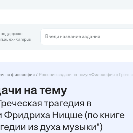
 поддержке
п.ai, ex.-Kampus
ач по философии
Решение задачи на тему: «Философия в Греческ
ачи на тему
реческая трагедия в
 Фридриха Ницше (по книге
гедии из духа музыки")