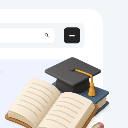
ая трагедия в интерпретации Фридриха Ницше (по книге "Рождени..