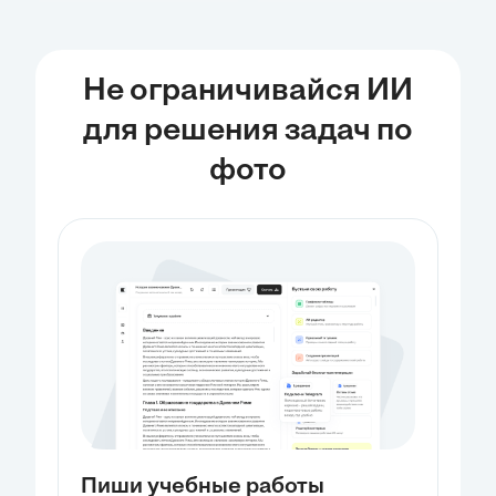
Не ограничивайся ИИ
Нейронка для
Нейронка для
для решения задач по
генерации сочинений
генерации проектных
работ
фото
Пиши учебные работы