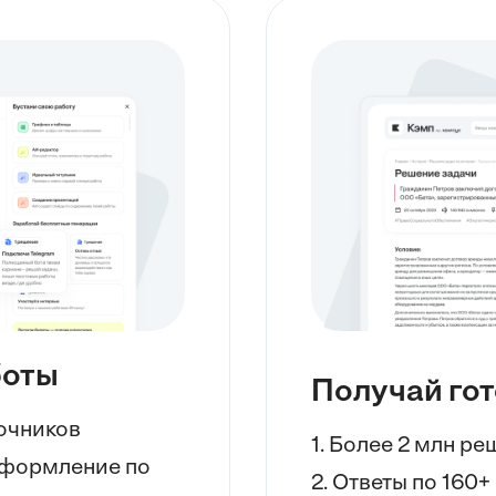
боты
Получай го
точников
1. Более 2 млн р
 оформление по
2. Ответы по 160