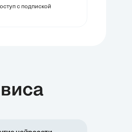
оступ с подпиской
виса