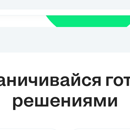
государством и его органами для
обеспечения правопорядка и защиты
общественной безопасности. Она
включает в себя такие сферы, как
правоохранительные органы, судебная
система, прокуратура и другие институты,
ответственные за соблюдение закона и
борьбу с преступностью. 2. Основные
направления правоохранительной
деятельности 2.1. Полицейская
деятельность Полиция является одним
из основных органов
правоохранительной системы
аничивайся г
Российской Федерации. Она
осуществляет профилактическую
работу, обеспечивает общественный
порядок, предотвращает и раскрывает
решениями
l
преступления, а также оказывает
помощь гражданам в случае
необходимости. Полиция также
занимается расследованием
преступлений и привлечением виновных
к ответственности. 2.2....