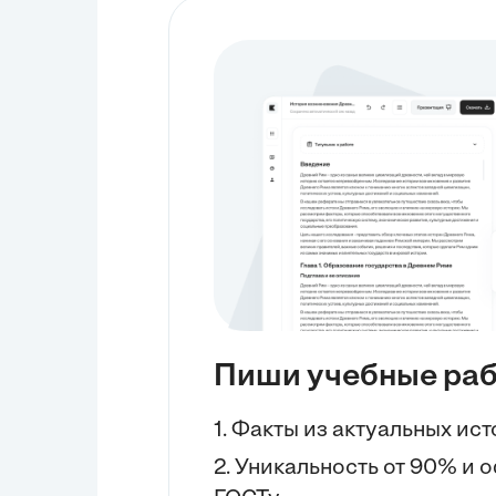
dysfunction. Patients with this phenotype
often present with high fever, tachycardia,
and elevated inflammatory markers. They
are more likely to develop acute respiratory
distress syndrome (ARDS) and have a
higher mortality rate. 2. Hypoinflammatory
phenotype: In contrast to the...
Пиши учебные ра
1. Факты из актуальных ис
2. Уникальность от 90% и