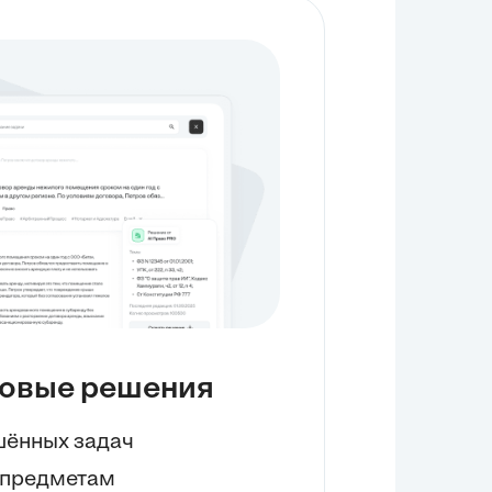
товые решения
ешённых задач
+ предметам