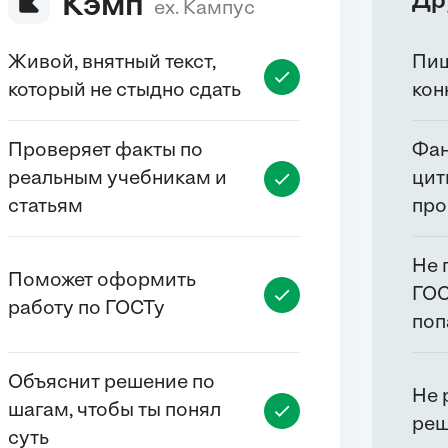
Др
Кэмп
ex. Кампус
Живой, внятный текст,
Пиш
который не стыдно сдать
кон
Проверяет факты по
Фан
реальным учебникам и
цит
статьям
про
Не 
Поможет оформить
ГОС
работу по ГОСТу
поп
Объяснит решение по
Не 
шагам, чтобы ты понял
реш
суть