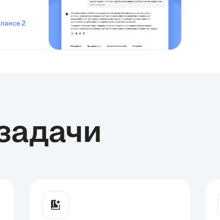
алансе 2
задачи