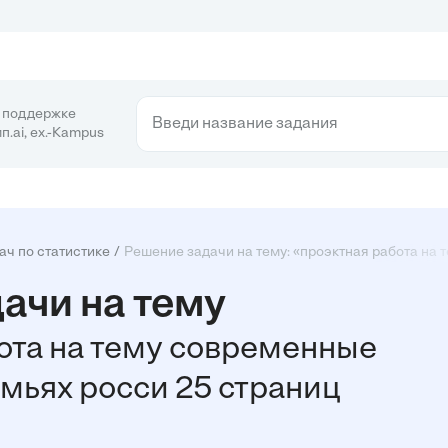
 поддержке
п.ai, ex.-Kampus
ач по статистике
Решение задачи на тему: «проэктная работа на
ачи на тему
ота на тему современные
мьях росси 25 страниц