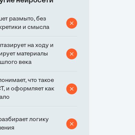
угие нейросети
ет размыто, без
кретики и смысла
тазирует на ходу и
ирует материалы
шлого века
понимает, что такое
Т, и оформляет как
ало
разбирает логику
ения