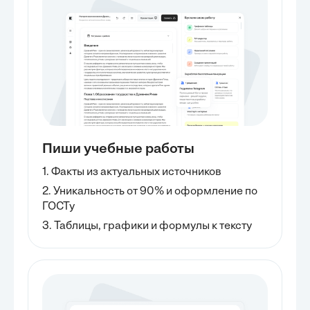
окружающей среды и
воздействие на
биоразнообразие. "Лукойл"
активно работает над снижением
этих рисков путем внедрения
передовых технологий и строгого
соблюдения экологических
стандартов. Компания также
осуществляет регулярные
проверки и аудиты, чтобы
обеспечить соблюдение всех
Пиши учебные работы
необходимых требований и
предотвратить возможные
1. Факты из актуальных источников
экологические происшествия. 3.
Риск изменения
2. Уникальность от 90% и оформление по
законодательства: Нефтегазовая
ГОСТу
отрасль подвержена постоянным
3. Таблицы, графики и формулы к тексту
изменениям в законодательстве,
которые могут повлиять на...