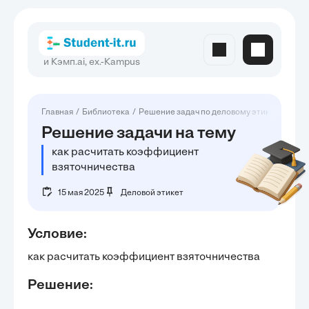
и Кэмп.ai, ex.-Kampus
Главная
Библиотека
Решение задач по деловому этикету
Реш
Решение задачи на тему
как расчитать коэффициент
взяточничества
15 мая 2025
Деловой этикет
Условие:
как расчитать коэффициент взяточничества
Решение: