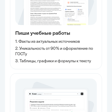
объяснены всем участникам
информации...
коллектива. - Важно делиться
информацией и опытом с
коллегами. Это способствует
повышению профессионального
уровня и развитию коллектива в
целом. - Коммуникация должна
Пиши учебные работы
быть простой и понятной.
Использование...
1. Факты из актуальных источников
2. Уникальность от 90% и оформление по
ГОСТу
3. Таблицы, графики и формулы к тексту