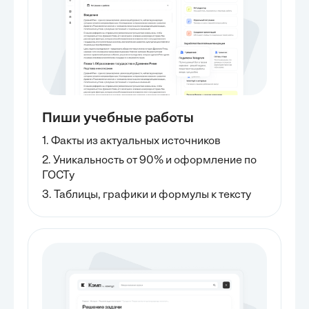
3.2 Работа с сканерами через
командную строку 3.3
Графические интерфейсы для
управления сканерами в
GNU/Linux Глава 4: Управление
камерами в GNU/Linux 4.1
Установка и настройка камер в
GNU/Linux 4.2 Работа с камерами
через командную строку 4.3
Пиши учебные работы
Графические интерфейсы для
управления камерами в
1. Факты из актуальных источников
GNU/Linux Глава 5: Управление
USB-устройствами в GNU/Linux
2. Уникальность от 90% и оформление по
5.1 Подключение и отключение
ГОСТу
USB-устройств в GNU/Linux 5.2
3. Таблицы, графики и формулы к тексту
Работа с USB-устройствами
через командную строку 5.3
Графические интерфейсы для
управления USB-устройствами в
GNU/Linux Глава 6: Практические
примеры управления внешними
устройствами в GNU/Linux 6.1
Пример...